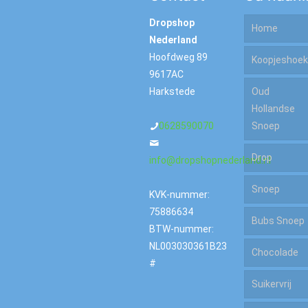
Dropshop
Home
Nederland
Hoofdweg 89
Koopjeshoek
9617AC
Harkstede
Oud
Sale
Hollandse
OP=OP
0628590070
Snoep
Drop
info@dropshopnederland.nl
Kiloknallers
Snoep
Zoet
KVK-nummer:
To Good
75886634
Bubs Snoep
To Go
Zout
BTW-nummer:
Amerikaan
NL003030361B23
Chocolade
Arabisch
Snoep
#
Gom
Suikervrij
Zoet