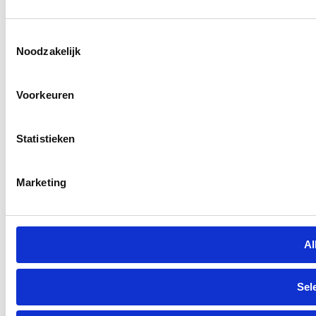
Toestemmingsselectie
Noodzakelijk
Voorkeuren
Statistieken
Marketing
Al
Sel