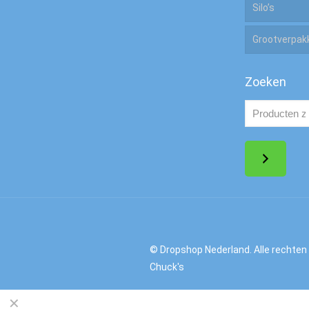
Silo’s
Zuur
Grootverpak
Zout
Zoeken
© Dropshop Nederland. Alle rechten
Chuck's
✕