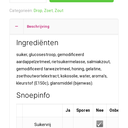
H
Categorieën:
Drop
,
Zoet
,
Zout
Gemengde
Drop
Beschrijving
200
gram
Ingrediënten
aantal
suiker, glucosestroop, gemodificeerd
aardappelzetmeel, rietsuikermelasse, salmiakzout,
gemodificeerd tarwezetmeel, honing, gelatine,
zoethoutwortelextract, kokosolie, water, aroma’s,
kleurstof (E150c), glansmiddel (bijenwas).
Snoepinfo
Ja
Sporen
Nee
Onbeken
Suikervrij