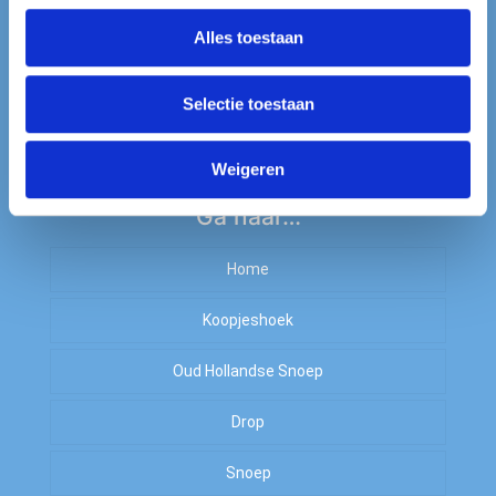
0628590070
Alles toestaan
info@dropshopnederland.nl
KVK-nummer: 75886634
Selectie toestaan
BTW-nummer: NL003030361B23 #
Weigeren
Ga naar…
Home
Koopjeshoek
Oud Hollandse Snoep
Sale
Drop
OP=OP
Kiloknallers
Snoep
Zoet