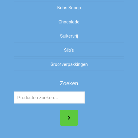
Amerikaans Snoep
Bubs Snoep
To Good To Go
Zout
Arabische Gom
Chocolade
Zoet
Suikervrij
Zuur
Silo’s
Zout
Grootverpakkingen
Zoeken