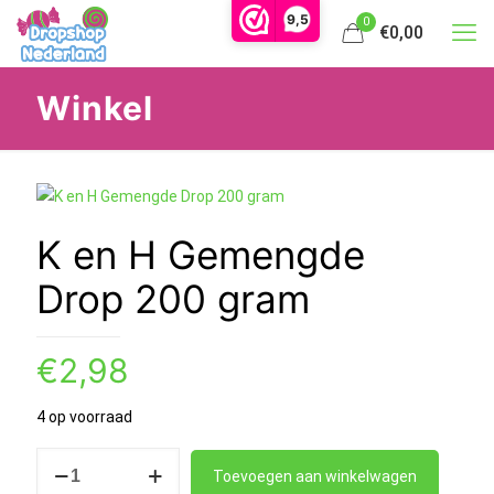
9,5
0
€0,00
Winkel
K en H Gemengde
Drop 200 gram
€
2,98
4 op voorraad
K
Toevoegen aan winkelwagen
en