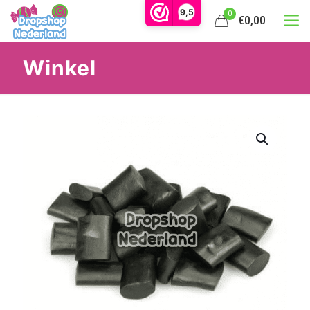
9,5
0
€0,00
Winkel