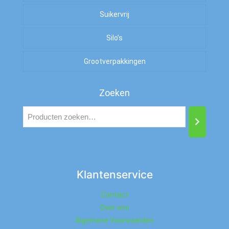
Suikervrij
Zuur
Silo’s
Zout
Grootverpakkingen
Zoeken
Klantenservice
Contact
Over ons
Algemene Voorwaarden