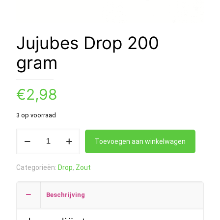
Jujubes Drop 200
gram
€
2,98
3 op voorraad
Jujubes
Toevoegen aan winkelwagen
Drop
200
Categorieën:
Drop
,
Zout
gram
aantal
Beschrijving