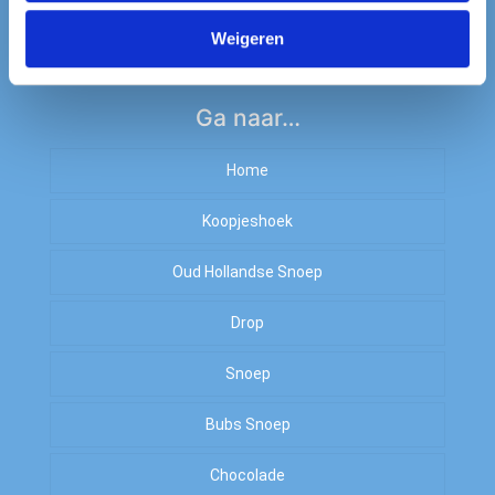
BTW-nummer: NL003030361B23 #
Weigeren
Ga naar…
Home
Koopjeshoek
Oud Hollandse Snoep
Sale
Drop
OP=OP
Kiloknallers
Snoep
Zoet
Amerikaans Snoep
Bubs Snoep
To Good To Go
Zout
Arabische Gom
Chocolade
Zoet