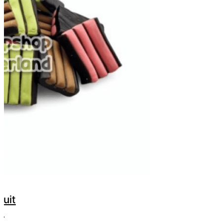
ruit
m