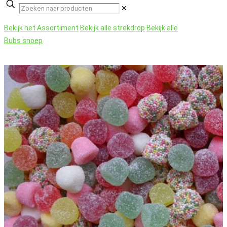
✕
Bekijk het Assortiment
Bekijk alle strekdrop
Bekijk alle
Bubs snoep