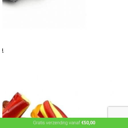
p
am
Gratis verzending vanaf
€
50,00