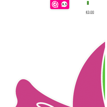
0
9,5
€0,00