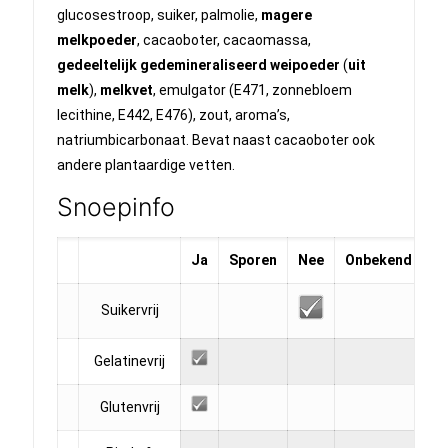
glucosestroop, suiker, palmolie,
magere
melkpoeder
, cacaoboter, cacaomassa,
gedeeltelijk gedemineraliseerd weipoeder
(
uit
melk
),
melkvet
, emulgator (E471, zonnebloem
lecithine, E442, E476), zout, aroma’s,
natriumbicarbonaat. Bevat naast cacaoboter ook
andere plantaardige vetten.
Snoepinfo
Ja
Sporen
Nee
Onbekend
Suikervrij
Gelatinevrij
Glutenvrij