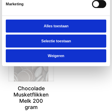
Marketing
Curly Wurly 3
pack
€
3,19
Alles toestaan
Selectie toestaan
Weigeren
Chocolade
Musketflikken
Melk 200
gram