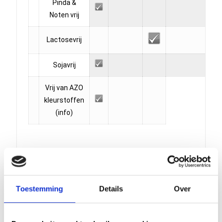
Pinda &
Noten vrij
Lactosevrij
Sojavrij
Vrij van AZO
kleurstoffen
(info)
Gerelateerde producten
Toestemming
Details
Over