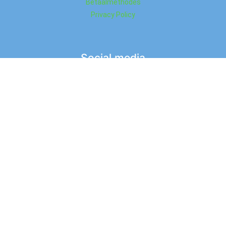
Betaalmethodes
Privacy Policy
Social media
© Dropshop Nederland. Alle rechten voorbehouden. |
Website laten maken
door Chuck's