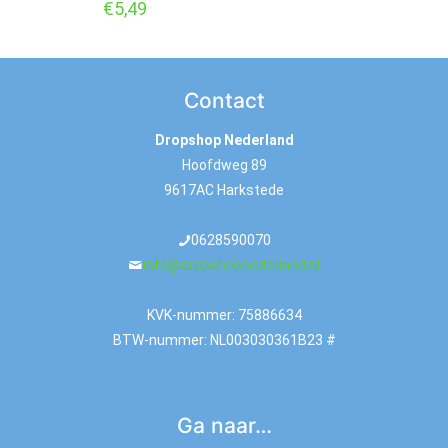
€
5,49
Contact
Dropshop Nederland
Hoofdweg 89
9617AC Harkstede
0628590070
info@dropshopnederland.nl
KVK-nummer: 75886634
BTW-nummer: NL003030361B23 #
Ga naar…