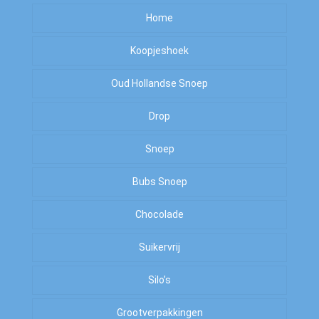
Home
Koopjeshoek
Oud Hollandse Snoep
Sale
Drop
OP=OP
Kiloknallers
Snoep
Zoet
Amerikaans Snoep
Bubs Snoep
To Good To Go
Zout
Arabische Gom
Chocolade
Zoet
Suikervrij
Zuur
Silo’s
Zout
Grootverpakkingen