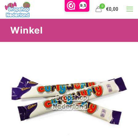
9,5
0
€0,00
Winkel