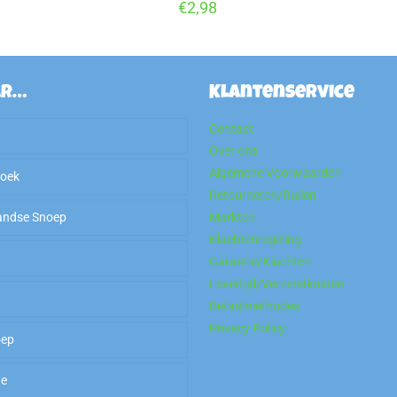
€
2,98
ar…
Klantenservice
Contact
Over ons
Algemene Voorwaarden
hoek
Retourneren/Ruilen
andse Snoep
Markten
Klachtenregeling
P
Garantie/Klachten
Levertijd/Verzendkosten
allers
Betaalmethodes
Privacy Policy
oep
od To Go
kaans Snoep
de
sche Gom