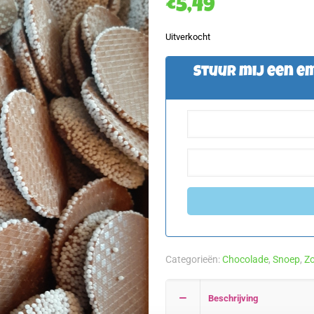
€
5,49
Uitverkocht
Stuur mij een em
Categorieën:
Chocolade
,
Snoep
,
Zo
Beschrijving