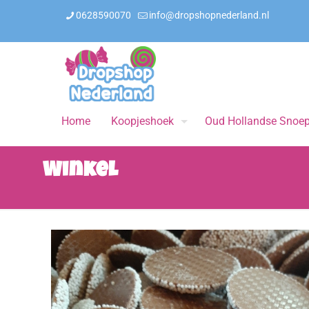
0628590070
info@dropshopnederland.nl
Home
Koopjeshoek
Oud Hollandse Snoe
Winkel