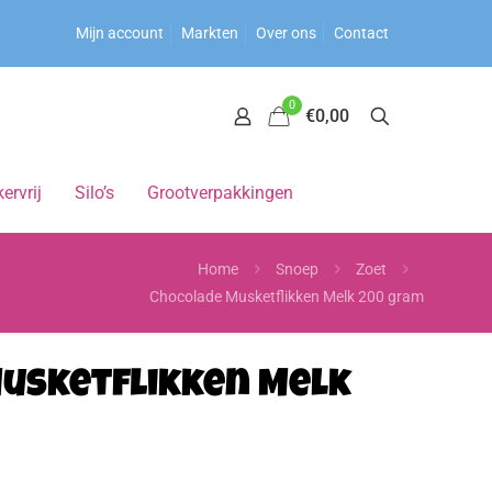
Mijn account
Markten
Over ons
Contact
0
€0,00
ervrij
Silo’s
Grootverpakkingen
Home
Snoep
Zoet
Chocolade Musketflikken Melk 200 gram
usketflikken Melk