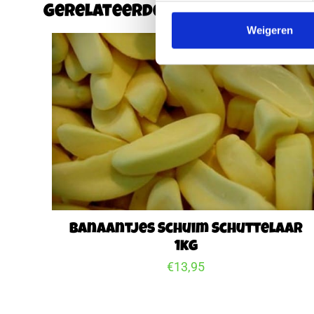
Gerelateerde producten
Weigeren
Banaantjes Schuim Schuttelaar
1kg
€
13,95