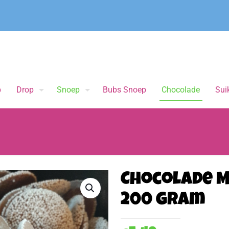
p
Drop
Snoep
Bubs Snoep
Chocolade
Suik
Chocolade M
200 gram