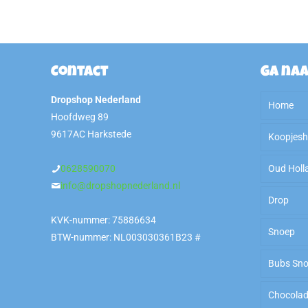
Contact
Ga na
Dropshop Nederland
Home
Hoofdweg 89
9617AC Harkstede
Koopjes
0628590070
Oud Holl
Sale
info@dropshopnederland.nl
Drop
OP=O
KVK-nummer: 75886634
Snoep
Kilokn
Zoet
BTW-nummer: NL003030361B23 #
Bubs Sn
To Go
Zout
Ameri
Chocola
Arabi
Zoet