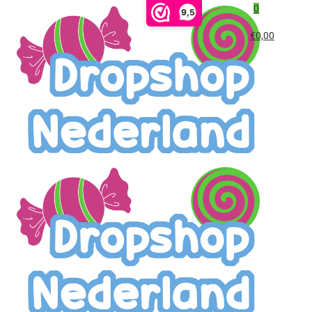
0
9,5
€0,00