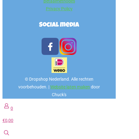
Betaalmethodes
Privacy Policy
Social media
© Dropshop Nederland. Alle rechten
voorbehouden. |
Website laten maken
door
Chuck's
0
€0,00