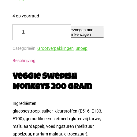
4 op voorraad
Veggie
Toevoegen aan
winkelwagen
Swedish
Monkeys
Categorieën:
Grootverpakkingen
,
Snoep
200
gram
Beschrijving
aantal
Veggie Swedish
Monkeys 200 gram
Ingrediënten
glucosestroop, suiker, kleurstoffen (E516, E133,
E100), gemodificeerd zetmeel (glutenvrij tarwe,
maïs, aardappel), voedingszuren (melkzuur,
appelzuur, natrium malaat, citroenzuur),