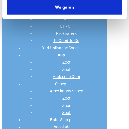
Home
Weigeren
Koopjeshoek
Sale
OP=OP
Kiloknallers
To Good To Go
Oud Hollandse Snoep
Drop
Zoet
Zout
Arabische Gom
Snoep
Amerikaans Snoep
Zoet
Zuur
Zout
Bubs Snoep
Chocolade