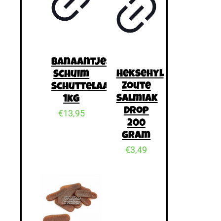
Banaantjes
Heksehyl
Schuim
Zoute
Schuttelaar
Salmiak
1kg
Drop
€
13,95
200
gram
€
3,49