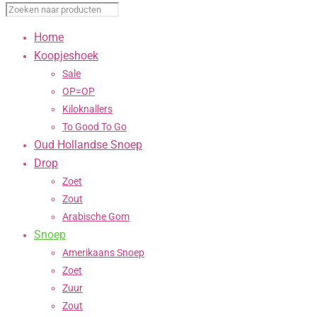
Home
Koopjeshoek
Sale
OP=OP
Kiloknallers
To Good To Go
Oud Hollandse Snoep
Drop
Zoet
Zout
Arabische Gom
Snoep
Amerikaans Snoep
Zoet
Zuur
Zout