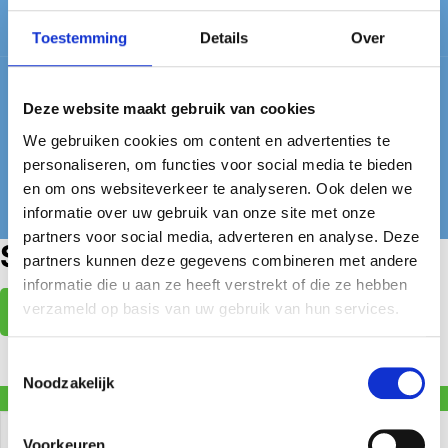
Toestemming
Details
Over
Deze website maakt gebruik van cookies
We gebruiken cookies om content en advertenties te
© Dropshop Nederland. Alle rechten voorbehouden. |
personaliseren, om functies voor social media te bieden
Website laten maken
door Chuck's
en om ons websiteverkeer te analyseren. Ook delen we
informatie over uw gebruik van onze site met onze
partners voor social media, adverteren en analyse. Deze
Selecteer een Afleverpunt
partners kunnen deze gegevens combineren met andere
informatie die u aan ze heeft verstrekt of die ze hebben
verzameld op basis van uw gebruik van hun services.
Selecteer
Toestemmingsselectie
Noodzakelijk
Gratis verzending vanaf
€
50,00
Voorkeuren