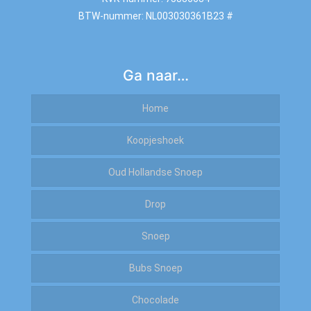
BTW-nummer: NL003030361B23 #
Ga naar…
Home
Koopjeshoek
Oud Hollandse Snoep
Sale
Drop
OP=OP
Kiloknallers
Snoep
Zoet
Amerikaans Snoep
Bubs Snoep
To Good To Go
Zout
Arabische Gom
Chocolade
Zoet