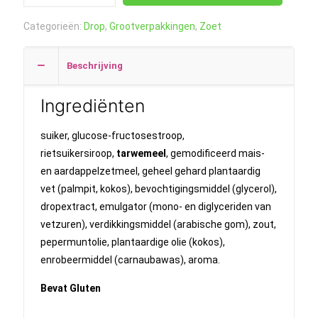
Mint
Categorieën:
Drop
,
Grootverpakkingen
,
Zoet
1
kilo
Beschrijving
aantal
Ingrediënten
suiker, glucose-fructosestroop,
rietsuikersiroop,
tarwemeel
, gemodificeerd mais-
en aardappelzetmeel, geheel gehard plantaardig
vet (palmpit, kokos), bevochtigingsmiddel (glycerol),
dropextract, emulgator (mono- en diglyceriden van
vetzuren), verdikkingsmiddel (arabische gom), zout,
pepermuntolie, plantaardige olie (kokos),
enrobeermiddel (carnaubawas), aroma.
Bevat Gluten