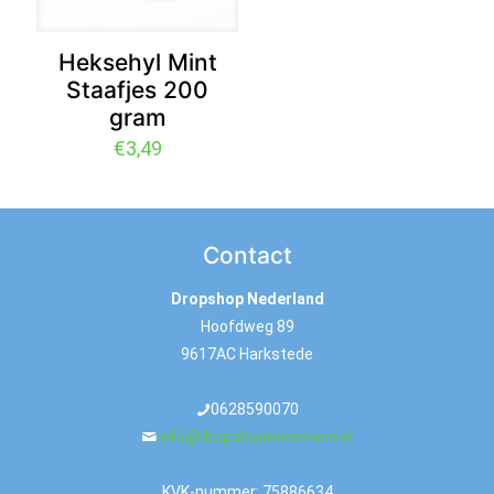
Heksehyl Mint
Staafjes 200
gram
€
3,49
Contact
Dropshop Nederland
Hoofdweg 89
9617AC Harkstede
0628590070
info@dropshopnederland.nl
KVK-nummer: 75886634