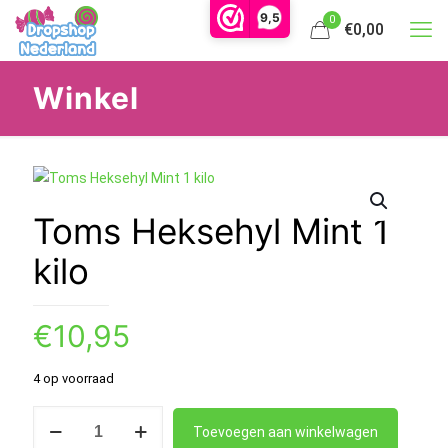
9,5
0
€0,00
Winkel
Toms Heksehyl Mint 1
kilo
€
10,95
4 op voorraad
Toms
Toevoegen aan winkelwagen
Heksehyl