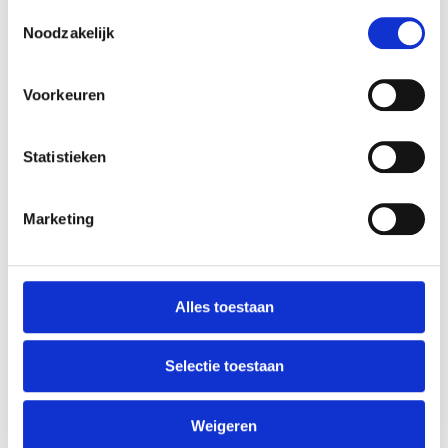
Toestemmingsselectie
750 gram
Noodzakelijk
(TREKDROP)
Oorspronkelijke
Huidige
€
15,95
€
17,95
prijs
prijs
Voorkeuren
was:
is:
€17,95.
€15,95.
Statistieken
Gerelateerde producten
Marketing
AANBIEDING
Alles toestaan
Selectie toestaan
Nougat
Mini Lollys
salmiak
Weigeren
100 gram