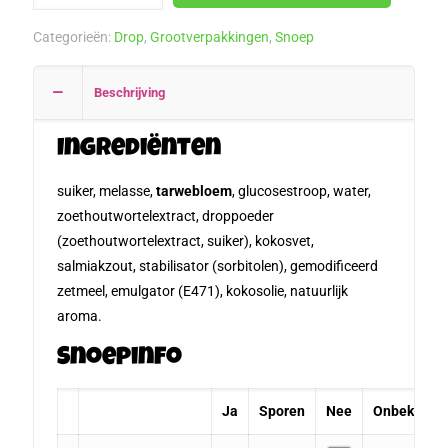
1
Categorieën:
Drop
,
Grootverpakkingen
,
Snoep
kilo
aantal
Beschrijving
Ingrediënten
suiker, melasse,
tarwebloem
, glucosestroop, water,
zoethoutwortelextract, droppoeder
(zoethoutwortelextract, suiker), kokosvet,
salmiakzout, stabilisator (sorbitolen), gemodificeerd
zetmeel, emulgator (E471), kokosolie, natuurlijk
aroma.
Snoepinfo
Ja
Sporen
Nee
Onbekend