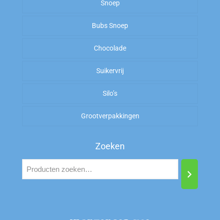
Kiloknallers
Snoep
Zoet
Amerikaans Snoep
Bubs Snoep
To Good To Go
Zout
Arabische Gom
Chocolade
Zoet
Suikervrij
Zuur
Silo’s
Zout
Grootverpakkingen
Zoeken