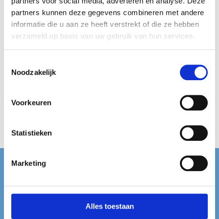
partners voor social media, adverteren en analyse. Deze
partners kunnen deze gegevens combineren met andere
informatie die u aan ze heeft verstrekt of die ze hebben
verzameld op basis van uw gebruik van hun services.
Toestemmingsselectie
Noodzakelijk
Honingnoppen
Matthijs 1
Voorkeuren
kilo
€
10,95
Statistieken
Marketing
Contact
Dropshop Nederland
Hoofdweg 89
Alles toestaan
9617AC Harkstede