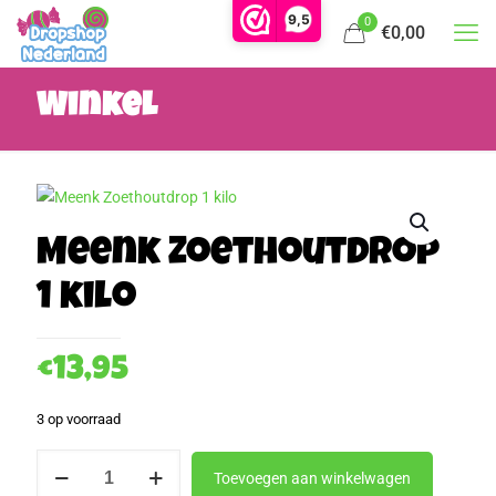
9,5
0
€0,00
Winkel
Meenk Zoethoutdrop
1 kilo
€
13,95
3 op voorraad
Meenk
Toevoegen aan winkelwagen
Zoethoutdrop