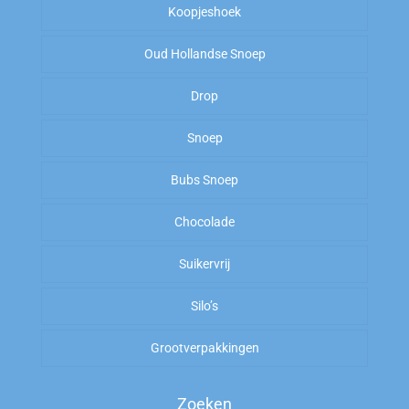
Koopjeshoek
Oud Hollandse Snoep
Sale
Drop
OP=OP
Kiloknallers
Snoep
Zoet
Amerikaans Snoep
Bubs Snoep
To Good To Go
Zout
Arabische Gom
Chocolade
Zoet
Suikervrij
Zuur
Silo’s
Zout
Grootverpakkingen
Zoeken