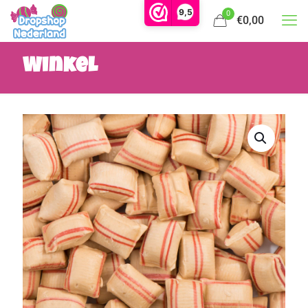
9,5
0
€0,00
Winkel