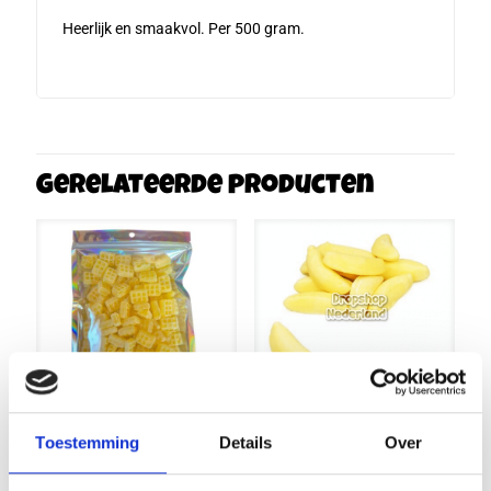
Heerlijk en smaakvol. Per 500 gram.
Gerelateerde producten
Schuim
Toestemming
Details
Over
Banaantjes
Boterwafeltjes
Schuttelaar
Holland