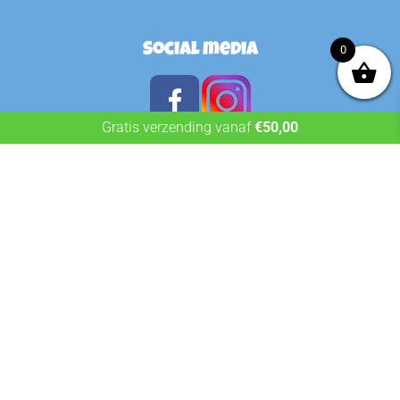
Social media
0
Gratis verzending vanaf
€
50,00
© Dropshop Nederland. Alle rechten voorbehouden. |
Website laten maken
door Chuck's