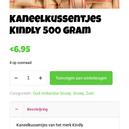
Kaneelkussentjes
Kindly 500 gram
€
6,95
4 op voorraad
Kaneelkussentjes
Toevoegen aan winkelwagen
Kindly
500
Categorieën:
Oud Hollandse Snoep
,
Snoep
,
Zoet
gram
aantal
Beschrijving
Kaneelkussentjes van het merk Kindly.