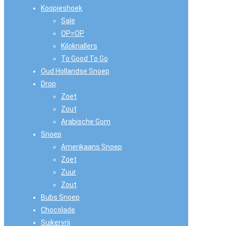
Koopjeshoek
Sale
OP=OP
Kiloknallers
To Good To Go
Oud Hollandse Snoep
Drop
Zoet
Zout
Arabische Gom
Snoep
Amerikaans Snoep
Zoet
Zuur
Zout
Bubs Snoep
Chocolade
Suikervrij