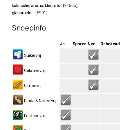
kokosolie, aroma, kleurstof (E150c),
glansmiddel (E901).
Snoepinfo
Ja
Sporen
Nee
Onbekend
Suikervrij
Gelatinevrij
Glutenvrij
Pinda & Noten vrij
Lactosevrij