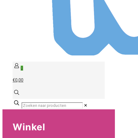
0
€0,00
✕
Winkel