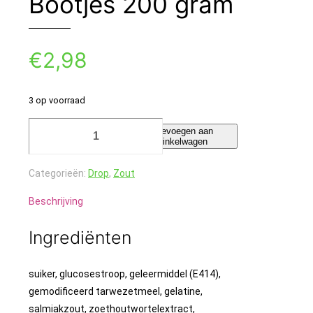
Bootjes 200 gram
€
2,98
3 op voorraad
K
Toevoegen aan
winkelwagen
en
H
Categorieën:
Drop
,
Zout
Zoute
Bootjes
Beschrijving
200
gram
Ingrediënten
aantal
suiker, glucosestroop, geleermiddel (E414),
gemodificeerd tarwezetmeel, gelatine,
salmiakzout, zoethoutwortelextract,