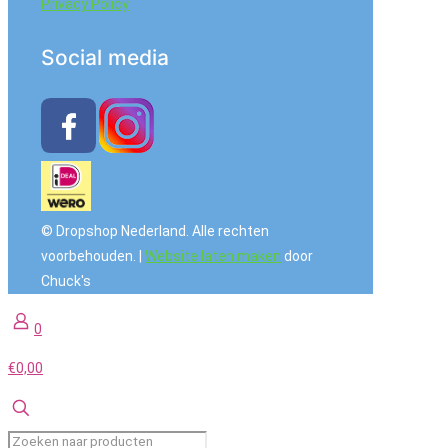
Privacy Policy
Social media
© Dropshop Nederland. Alle rechten
voorbehouden. |
Website laten maken
door
Chuck's
0
€0,00