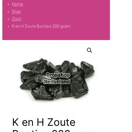
Home
Drop
Zout
K en H Zoute Bootjes 200 gram
K en H Zoute