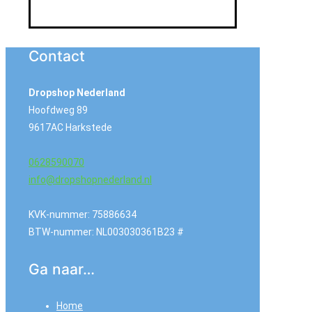
Contact
Dropshop Nederland
Hoofdweg 89
9617AC Harkstede
0628590070
info@dropshopnederland.nl
KVK-nummer: 75886634
BTW-nummer: NL003030361B23 #
Ga naar…
Home