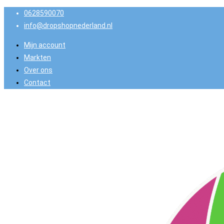
0628590070
info@dropshopnederland.nl
Mijn account
Markten
Over ons
Contact