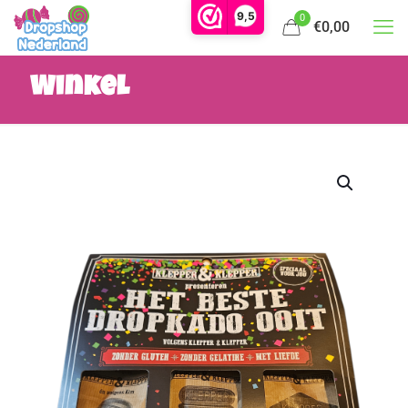
9,5
0
€0,00
Winkel