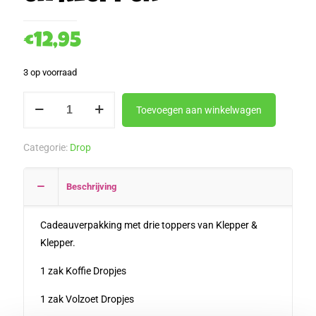
€
12,95
3 op voorraad
Het
Toevoegen aan winkelwagen
Beste
Drop
Categorie:
Drop
Cadeau
Ooit
Beschrijving
Klepper
en
Klepper
Cadeauverpakking met drie toppers van Klepper &
aantal
Klepper.
1 zak Koffie Dropjes
1 zak Volzoet Dropjes