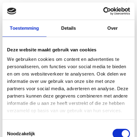
1 zak Mild Zoute Dropjes
Leuk om te geven. Lekker om te krijgen.
Toestemming
Details
Over
Deze website maakt gebruik van cookies
We gebruiken cookies om content en advertenties te
Gerelateerde producten
personaliseren, om functies voor social media te bieden
en om ons websiteverkeer te analyseren. Ook delen we
informatie over uw gebruik van onze site met onze
partners voor social media, adverteren en analyse. Deze
partners kunnen deze gegevens combineren met andere
informatie die u aan ze heeft verstrekt of die ze hebben
verzameld op basis van uw gebruik van hun services.
Honingnoppen
Toestemmingsselectie
Noodzakelijk
Matthijs 1
Zoute