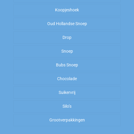
Koopjeshoek
Oud Hollandse Snoep
Sale
Drop
OP=OP
Kiloknallers
Snoep
Zoet
Amerikaans Snoep
Bubs Snoep
To Good To Go
Zout
Arabische Gom
Chocolade
Zoet
Suikervrij
Zuur
Silo’s
Zout
Grootverpakkingen