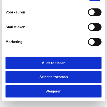
kilo
Griotten
Venco 1kg
€
10,95
Voorkeuren
€
13,95
Statistieken
Marketing
Alles toestaan
K en H
Selectie toestaan
Gemengde
Drop 200
Weigeren
gram
€
2,98