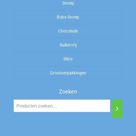
Kiloknallers
Snoep
Zoet
Amerikaans Snoep
Bubs Snoep
To Good To Go
Zout
Arabische Gom
Chocolade
Zoet
Suikervrij
Zuur
Silo’s
Zout
Grootverpakkingen
Zoeken