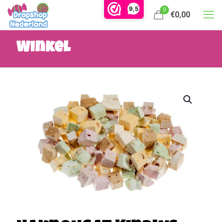
9,5
0
€0,00
Winkel