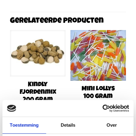
Gerelateerde producten
Kindly
Mini Lollys
Fjordenmix
100 gram
200 gram
€
1,69
€
3,29
Toestemming
Details
Over