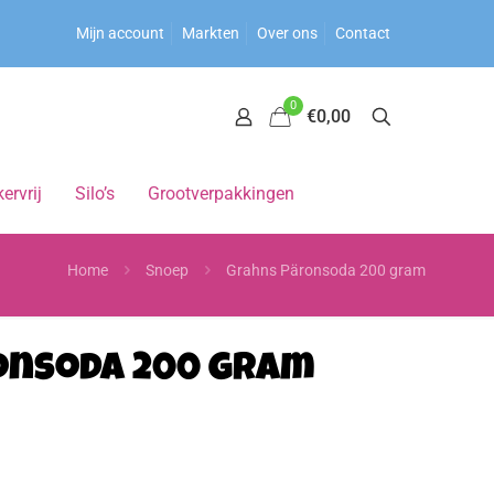
Mijn account
Markten
Over ons
Contact
0
€0,00
ervrij
Silo’s
Grootverpakkingen
Home
Snoep
Grahns Päronsoda 200 gram
onsoda 200 gram