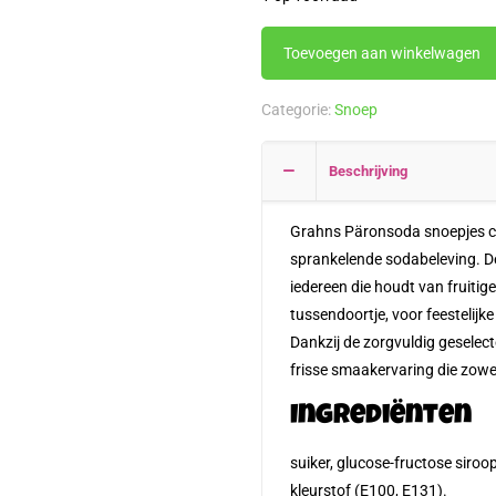
Toevoegen aan winkelwagen
Categorie:
Snoep
Beschrijving
Grahns Päronsoda snoepjes c
sprankelende sodabeleving. De
iedereen die houdt van fruiti
tussendoortje, voor feestelijk
Dankzij de zorgvuldig geselec
frisse smaakervaring die zowel
Ingrediënten
suiker, glucose-fructose siroo
kleurstof (E100, E131).