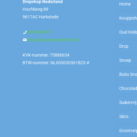
Dropshop Nederland
Home
Hoofdweg 89
9617AC Harkstede
Koopjes
0628590070
Oud Holl
Sale
info@dropshopnederland.nl
Drop
OP=O
KVK-nummer: 75886634
Snoep
Kilokn
Zoet
BTW-nummer: NL003030361B23 #
Bubs Sn
To Go
Zout
Ameri
Chocola
Arabi
Zoet
Suikervrij
Zuur
Silo’s
Zout
Grootver