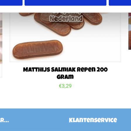
Matthijs Salmiak Repen 200
gram
€
3,29
ar…
Klantenservice