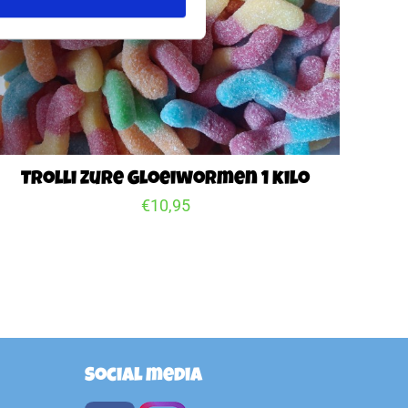
Trolli Zure Gloeiwormen 1 kilo
€
10,95
Social media