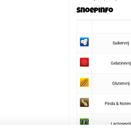
Snoepinfo
Suikervrij
Gelatinevrij
Glutenvrij
Pinda & Noten 
Lactosevrij