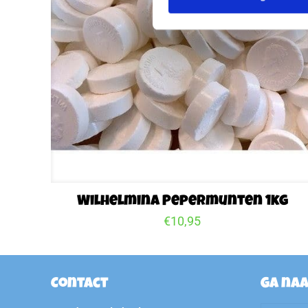
Wilhelmina Pepermunten 1kg
€
10,95
Contact
Ga na