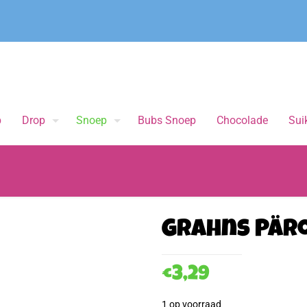
p
Drop
Snoep
Bubs Snoep
Chocolade
Suik
Grahns Pär
€
3,29
1 op voorraad