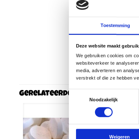
Toestemming
Deze website maakt gebruik
We gebruiken cookies om cont
websiteverkeer te analyseren
media, adverteren en analys
verstrekt of die ze hebben v
Toestemmingsselectie
Gerelateerde producten
Noodzakelijk
Weigeren