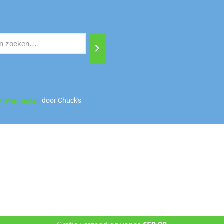
e laten maken
door Chuck's