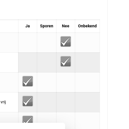
Ja
Sporen
Nee
Onbekend
vrij