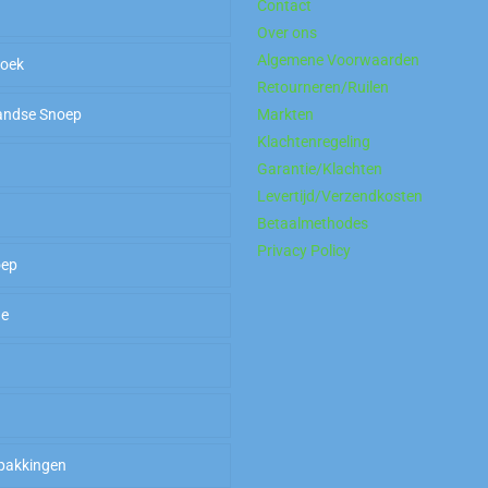
Contact
Over ons
Algemene Voorwaarden
hoek
Retourneren/Ruilen
andse Snoep
Markten
Klachtenregeling
P
Garantie/Klachten
Levertijd/Verzendkosten
allers
Betaalmethodes
Privacy Policy
oep
od To Go
kaans Snoep
de
sche Gom
pakkingen