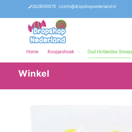
0628590070
info@dropshopnederland.nl
Home
Koopjeshoek
Oud Hollandse Snoep
Winkel