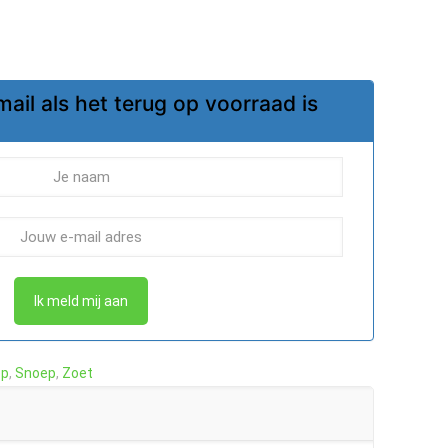
mail als het terug op voorraad is
Ik meld mij aan
ep
,
Snoep
,
Zoet