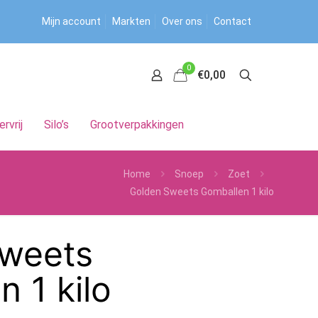
Mijn account
Markten
Over ons
Contact
0
€0,00
ervrij
Silo’s
Grootverpakkingen
Home
Snoep
Zoet
Golden Sweets Gomballen 1 kilo
weets
 1 kilo