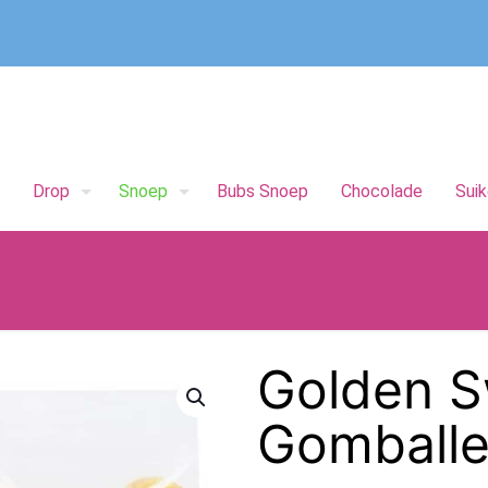
Drop
Snoep
Bubs Snoep
Chocolade
Suik
Golden S
Gomballen