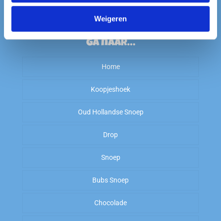
BTW-nummer: NL003030361B23 #
Weigeren
Ga naar…
Home
Koopjeshoek
Oud Hollandse Snoep
Sale
Drop
OP=OP
Kiloknallers
Snoep
Zoet
Amerikaans Snoep
Bubs Snoep
To Good To Go
Zout
Arabische Gom
Chocolade
Zoet