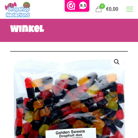
9,5
0
€0,00
Winkel