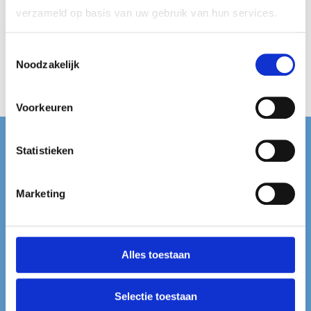
verzameld op basis van uw gebruik van hun services.
Haribo
Krakelingen
Toestemmingsselectie
500 gram
Noodzakelijk
€
6,95
Voorkeuren
Contact
Statistieken
Dropshop Nederland
Hoofdweg 89
Marketing
9617AC Harkstede
0628590070
Alles toestaan
info@dropshopnederland.nl
KVK-nummer: 75886634
Selectie toestaan