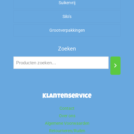
Suikervrij
Zuur
Silo’s
Zout
Grootverpakkingen
Zoeken
Klantenservice
Contact
Over ons
Algemene Voorwaarden
Retourneren/Ruilen