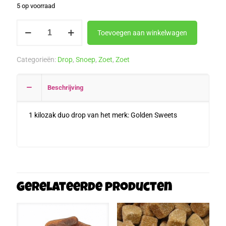
5 op voorraad
Golden
Toevoegen aan winkelwagen
Sweets
Duo
Categorieën:
Drop
,
Snoep
,
Zoet
,
Zoet
Drop
1
Beschrijving
kilo
aantal
1 kilozak duo drop van het merk: Golden Sweets
Gerelateerde producten