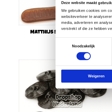
Deze website maakt gebruik
We gebruiken cookies om cont
websiteverkeer te analyseren
media, adverteren en analys
verstrekt of die ze hebben v
Matthijs Salmiak Repen 200
gram
Toestemmingsselectie
€
3,29
Noodzakelijk
Weigeren