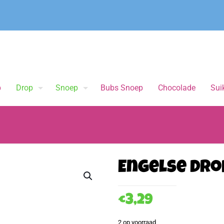
p
Drop
Snoep
Bubs Snoep
Chocolade
Suik
Engelse Dro
€
3,29
2 op voorraad