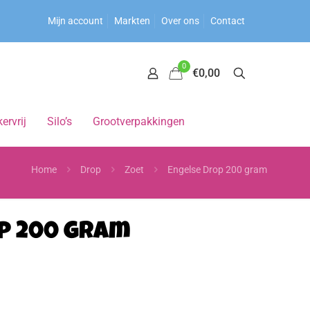
Mijn account
Markten
Over ons
Contact
0
€0,00
ervrij
Silo’s
Grootverpakkingen
Home
Drop
Zoet
Engelse Drop 200 gram
p 200 gram