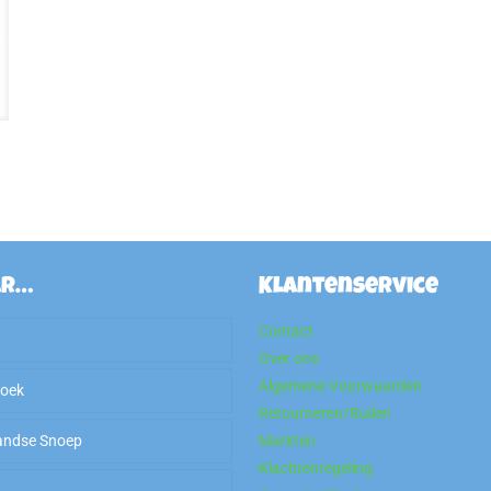
ar…
Klantenservice
Contact
Over ons
Algemene Voorwaarden
hoek
Retourneren/Ruilen
andse Snoep
Markten
Klachtenregeling
P