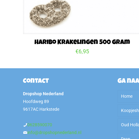
Haribo Krakelingen 500 gram
€
6,95
Contact
Ga na
Dropshop Nederland
Home
Hoofdweg 89
9617AC Harkstede
Koopjes
0628590070
Oud Holl
Sale
info@dropshopnederland.nl
Drop
OP=O