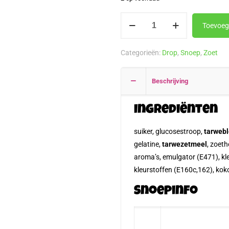
Engelse
Toevoeg
Drop
200
Categorieën:
Drop
,
Snoep
,
Zoet
gram
aantal
Beschrijving
Ingrediënten
suiker, glucosestroop,
tarweb
gelatine,
tarwezetmeel
, zoet
aroma’s, emulgator (E471), kl
kleurstoffen (E160c,162), kok
Snoepinfo