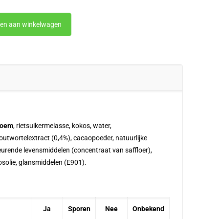
en aan winkelwagen
loem
, rietsuikermelasse, kokos, water,
houtwortelextract (0,4%), cacaopoeder, natuurlijke
eurende levensmiddelen (concentraat van saffloer),
osolie, glansmiddelen (E901).
Ja
Sporen
Nee
Onbekend