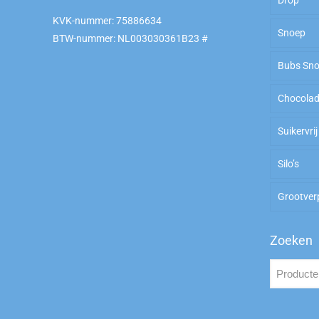
KVK-nummer: 75886634
Snoep
Kilokn
Zoet
BTW-nummer: NL003030361B23 #
Bubs Sn
To Go
Zout
Ameri
Chocola
Arabi
Zoet
Suikervrij
Zuur
Silo’s
Zout
Grootver
Zoeken