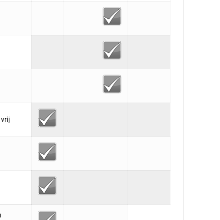
vrij
O