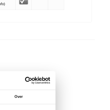
nfo)
Over