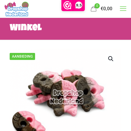
9,5
0
€0,00
Winkel
AANBIEDING