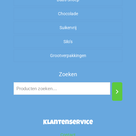
Arabische Gom
Chocolade
Zoet
Suikervrij
Zuur
Silo’s
Zout
Grootverpakkingen
Zoeken
Klantenservice
Contact