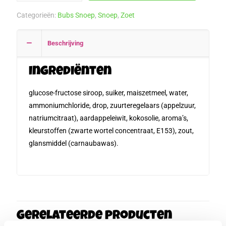
Rasberry
Categorieën:
Bubs Snoep
,
Snoep
,
Zoet
Liquorice
Skulls
Beschrijving
500
gram
aantal
Ingrediënten
glucose-fructose siroop, suiker, maiszetmeel, water,
ammoniumchloride, drop, zuurteregelaars (appelzuur,
natriumcitraat), aardappeleiwit, kokosolie, aroma’s,
kleurstoffen (zwarte wortel concentraat, E153), zout,
glansmiddel (carnaubawas).
Gerelateerde producten