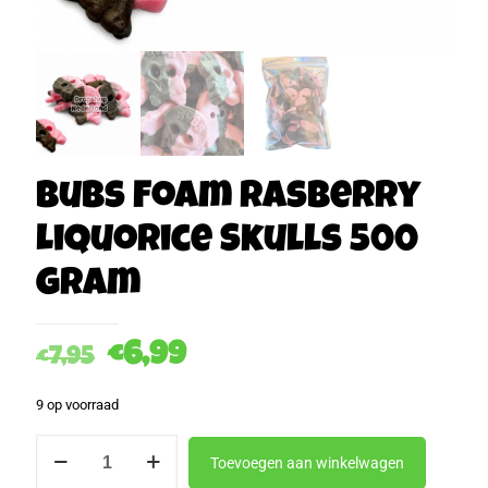
Bubs Foam Rasberry
Liquorice Skulls 500
gram
Oorspronkelijke
Huidige
€
6,99
€
7,95
prijs
prijs
9 op voorraad
was:
is:
Bubs
€7,95.
€6,99.
Toevoegen aan winkelwagen
Foam