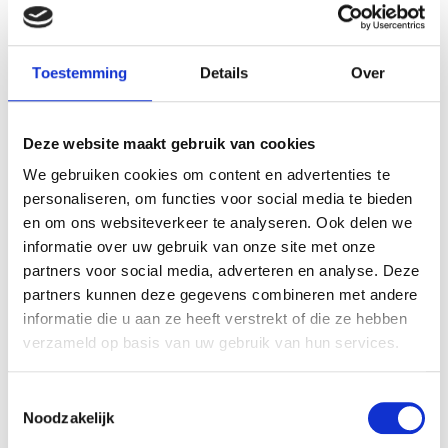
AANBIEDING
Toestemming
Details
Over
Deze website maakt gebruik van cookies
We gebruiken cookies om content en advertenties te
Haribo
personaliseren, om functies voor social media te bieden
Banaantjes
Cadillacs
en om ons websiteverkeer te analyseren. Ook delen we
500 gram
Autodrop 1
informatie over uw gebruik van onze site met onze
kilo
partners voor social media, adverteren en analyse. Deze
€
6,49
partners kunnen deze gegevens combineren met andere
Oorspronkelijke
Huidige
€
9,95
€
13,95
informatie die u aan ze heeft verstrekt of die ze hebben
prijs
prijs
verzameld op basis van uw gebruik van hun services.
was:
is:
€13,95.
€9,95.
Toestemmingsselectie
Noodzakelijk