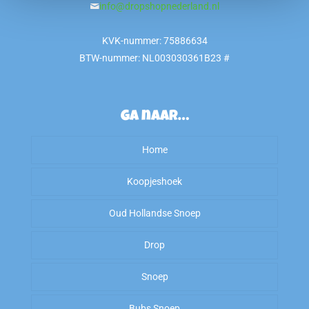
info@dropshopnederland.nl
KVK-nummer: 75886634
BTW-nummer: NL003030361B23 #
Ga naar…
Home
Koopjeshoek
Oud Hollandse Snoep
Sale
Drop
OP=OP
Kiloknallers
Snoep
Zoet
Amerikaans Snoep
Bubs Snoep
To Good To Go
Zout