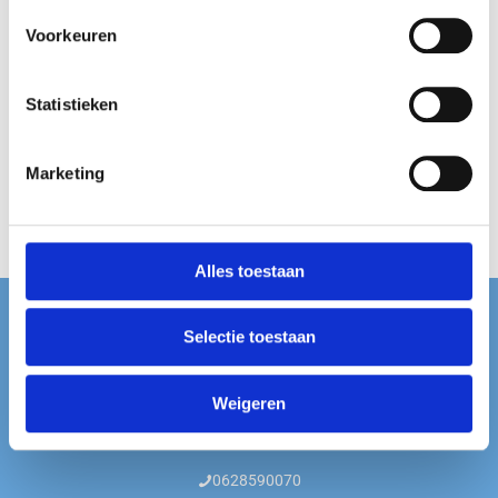
Voorkeuren
Schuim
Statistieken
Banaantjes
Schuttelaar
Marketing
200 gram
€
3,29
Alles toestaan
Contact
Selectie toestaan
Dropshop Nederland
Hoofdweg 89
Weigeren
9617AC Harkstede
0628590070