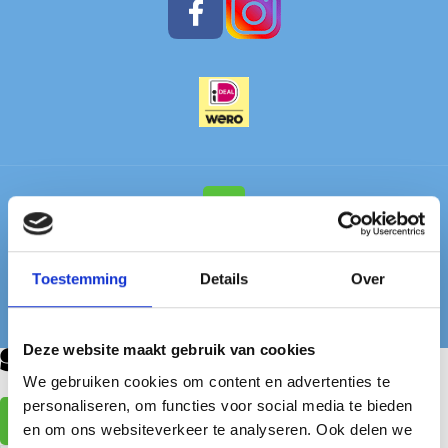
© Dropshop Nederland. Alle rechten voorbehouden. |
Website laten maken
door Chuck's
Toestemming
Details
Over
Deze website maakt gebruik van cookies
Selecteer een Afleverpunt
We gebruiken cookies om content en advertenties te
personaliseren, om functies voor social media te bieden
Selecteer
en om ons websiteverkeer te analyseren. Ook delen we