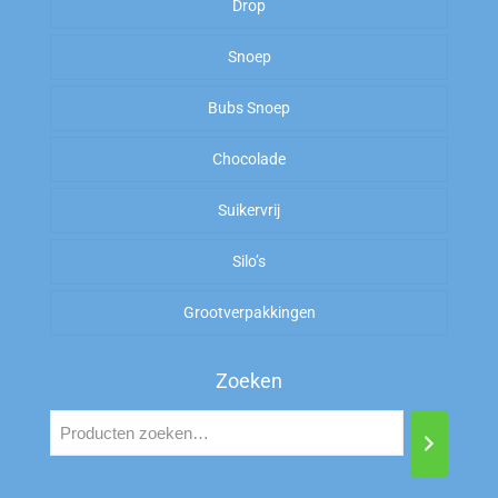
Drop
OP=OP
Kiloknallers
Snoep
Zoet
Amerikaans Snoep
Bubs Snoep
To Good To Go
Zout
Arabische Gom
Chocolade
Zoet
Suikervrij
Zuur
Silo’s
Zout
Grootverpakkingen
Zoeken