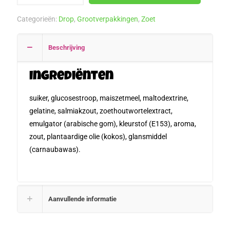
1
Categorieën:
Drop
,
Grootverpakkingen
,
Zoet
kilo
aantal
Beschrijving
Ingrediënten
suiker, glucosestroop, maiszetmeel, maltodextrine,
gelatine, salmiakzout, zoethoutwortelextract,
emulgator (arabische gom), kleurstof (E153), aroma,
zout, plantaardige olie (kokos), glansmiddel
(carnaubawas).
Aanvullende informatie