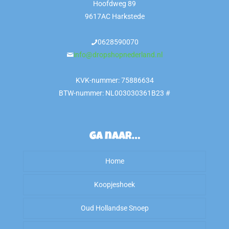
Hoofdweg 89
9617AC Harkstede
0628590070
info@dropshopnederland.nl
KVK-nummer: 75886634
BTW-nummer: NL003030361B23 #
Ga naar…
Home
Koopjeshoek
Oud Hollandse Snoep
Sale