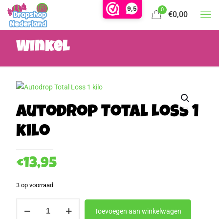
9,5
0
€0,00
Winkel
Autodrop Total Loss 1
kilo
€
13,95
3 op voorraad
Autodrop
Toevoegen aan winkelwagen
Total