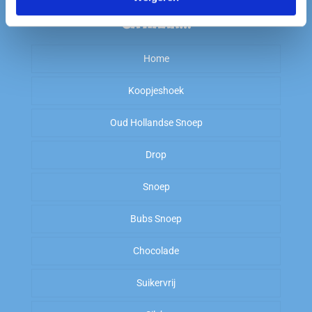
Ga naar…
Home
Koopjeshoek
Oud Hollandse Snoep
Sale
Drop
OP=OP
Kiloknallers
Snoep
Zoet
Amerikaans Snoep
Bubs Snoep
To Good To Go
Zout
Arabische Gom
Chocolade
Zoet
Suikervrij
Zuur