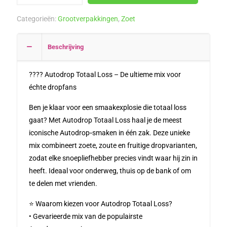
Loss
Categorieën:
Grootverpakkingen
,
Zoet
1
kilo
Beschrijving
aantal
???? Autodrop Totaal Loss – De ultieme mix voor
échte dropfans
Ben je klaar voor een smaakexplosie die totaal loss
gaat? Met Autodrop Totaal Loss haal je de meest
iconische Autodrop‑smaken in één zak. Deze unieke
mix combineert zoete, zoute en fruitige dropvarianten,
zodat elke snoepliefhebber precies vindt waar hij zin in
heeft. Ideaal voor onderweg, thuis op de bank of om
te delen met vrienden.
⭐ Waarom kiezen voor Autodrop Totaal Loss?
• Gevarieerde mix van de populairste