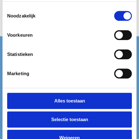
Matthijs 1
Toestemmingsselectie
kilo
Noodzakelijk
€
10,95
Voorkeuren
Contact
Statistieken
Dropshop Nederland
Hoofdweg 89
Marketing
9617AC Harkstede
0628590070
Alles toestaan
info@dropshopnederland.nl
KVK-nummer: 75886634
Selectie toestaan
BTW-nummer: NL003030361B23 #
Weigeren