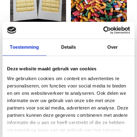
Schuimblokken
200 stuks
Kleurendrop
Toestemming
Details
Over
Oorspronkelijke
Huidige
€
24,95
€
29,90
Venco 1 kilo
prijs
prijs
€
12,95
was:
is:
Deze website maakt gebruik van cookies
€29,90.
€24,95.
We gebruiken cookies om content en advertenties te
personaliseren, om functies voor social media te bieden
en om ons websiteverkeer te analyseren. Ook delen we
informatie over uw gebruik van onze site met onze
partners voor social media, adverteren en analyse. Deze
partners kunnen deze gegevens combineren met andere
informatie die u aan ze heeft verstrekt of die ze hebben
verzameld op basis van uw gebruik van hun services.
Bielzen