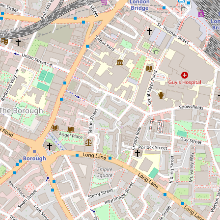
Trolli
Zure
Gloeiwormen
1 kilo
€
10,95
Contact
Dropshop Nederland
Hoofdweg 89
9617AC Harkstede