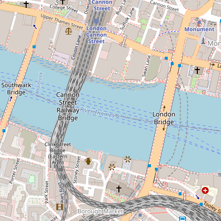
✕
trolli