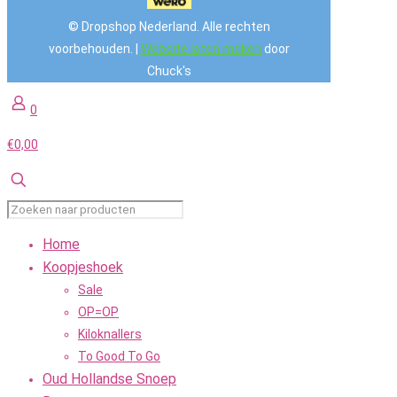
© Dropshop Nederland. Alle rechten
voorbehouden. |
Website laten maken
door
Chuck's
0
€0,00
Home
Koopjeshoek
Sale
OP=OP
Kiloknallers
To Good To Go
Oud Hollandse Snoep