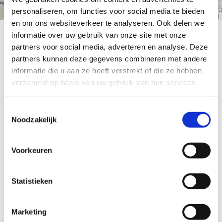
personaliseren, om functies voor social media te bieden
Zout
Leaflet
|
©
OpenStreetMap
contributors
en om ons websiteverkeer te analyseren. Ook delen we
Arabische Gom
informatie over uw gebruik van onze site met onze
Snoep
partners voor social media, adverteren en analyse. Deze
Amerikaans Snoep
partners kunnen deze gegevens combineren met andere
Zoet
informatie die u aan ze heeft verstrekt of die ze hebben
Zuur
verzameld op basis van uw gebruik van hun services.
Zout
Bubs Snoep
Toestemmingsselectie
Chocolade
Noodzakelijk
Suikervrij
Silo’s
Grootverpakkingen
Voorkeuren
Zoeken
Statistieken
Klantenservice
Marketing