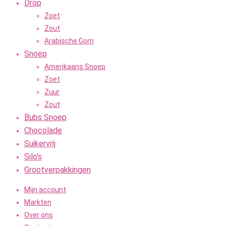
Drop
Zoet
Zout
Arabische Gom
Snoep
Amerikaans Snoep
Zoet
Zuur
Zout
Bubs Snoep
Chocolade
Suikervrij
Silo’s
Grootverpakkingen
Mijn account
Markten
Over ons