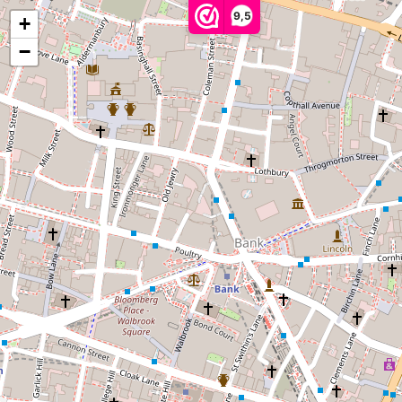
0
9,5
+
€0,00
−